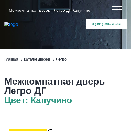
Межкомнатная дверь - Легро ДГ Капучино
8 (391) 296-76-09
Легро
Главная
Каталог дверей
Межкомнатная дверь
Легро ДГ
Цвет: Капучино
Цена за комплект